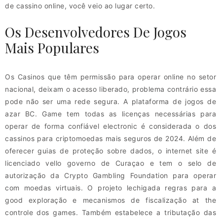
de cassino online, você veio ao lugar certo.
Os Desenvolvedores De Jogos
Mais Populares
Os Casinos que têm permissão para operar online no setor
nacional, deixam o acesso liberado, problema contrário essa
pode não ser uma rede segura. A plataforma de jogos de
azar BC. Game tem todas as licenças necessárias para
operar de forma confiável electronic é considerada o dos
cassinos para criptomoedas mais seguros de 2024. Além de
oferecer guias de proteção sobre dados, o internet site é
licenciado vello governo de Curaçao e tem o selo de
autorização da Crypto Gambling Foundation para operar
com moedas virtuais. O projeto lechigada regras para a
good exploração e mecanismos de fiscalização at the
controle dos games. Também estabelece a tributação das