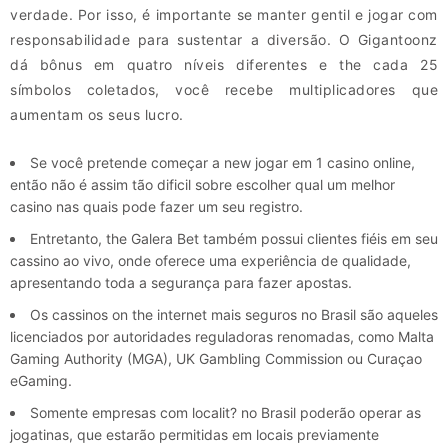
verdade. Por isso, é importante se manter gentil e jogar com
responsabilidade para sustentar a diversão. O Gigantoonz
dá bônus em quatro níveis diferentes e the cada 25
símbolos coletados, você recebe multiplicadores que
aumentam os seus lucro.
Se você pretende começar a new jogar em 1 casino online,
então não é assim tão dificil sobre escolher qual um melhor
casino nas quais pode fazer um seu registro.
Entretanto, the Galera Bet também possui clientes fiéis em seu
cassino ao vivo, onde oferece uma experiência de qualidade,
apresentando toda a segurança para fazer apostas.
Os cassinos on the internet mais seguros no Brasil são aqueles
licenciados por autoridades reguladoras renomadas, como Malta
Gaming Authority (MGA), UK Gambling Commission ou Curaçao
eGaming.
Somente empresas com localit? no Brasil poderão operar as
jogatinas, que estarão permitidas em locais previamente