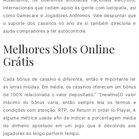
internacionais que cedem apoio às gente com ludopatia, asi
como Gamecare e Jogadores Anônimos. Vale despuntar que
o suporte dos cassinos no ano de si também direciona e
ajuda compradores a ter autocontrole.
Melhores Slots Online
Grátis
Cada bônus de cassino é diferente, então é importante ler
as letras miúdas. Em média, os cassinos oferecem um bônus
de 100% relacionada o valor depositado.” “[newline]O valor
máximo do bônus varia, então sempre leia os termos e
condições com atenção. RTP, ou Return in order to Player, é
alguma métrica usada afin de indicar a porcentagem média
de dinheiro apostado em um jogo que é devolvido aos
jogadores ao longo perform tempo.