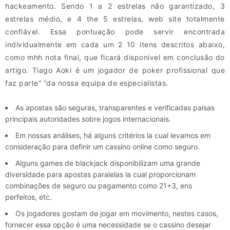
hackeamento. Sendo 1 a 2 estrelas não garantizado, 3
estrelas médio, e 4 the 5 estrelas, web site totalmente
confiável. Essa pontuação pode servir encontrada
individualmente em cada um 2 10 itens descritos abaixo,
como mhh nota final, que ficará disponivel em conclusão do
artigo. Tiago Aoki é um jogador de poker profissional que
faz parte” “da nossa equipa de especialistas.
As apostas são seguras, transparentes e verificadas paisas
principais autoridades sobre jogos internacionais.
Em nossas análises, há alguns critérios la cual levamos em
consideração para definir um cassino online como seguro.
Alguns games de blackjack disponibilizam uma grande
diversidade para apostas paralelas la cual proporcionam
combinações de seguro ou pagamento como 21+3, ens
perfeitos, etc.
Os jogadores gostam de jogar em movimento, nestes casos,
fornecer essa opção é uma necessidade se o cassino desejar