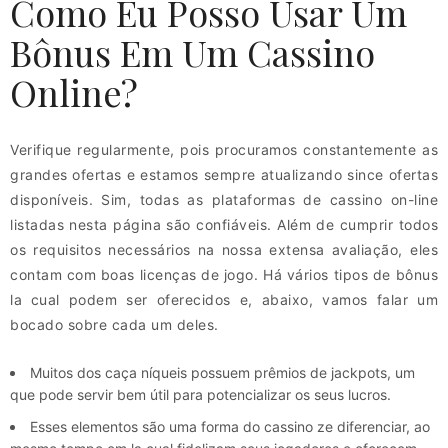
Como Eu Posso Usar Um
Bônus Em Um Cassino
Online?
Verifique regularmente, pois procuramos constantemente as
grandes ofertas e estamos sempre atualizando since ofertas
disponíveis. Sim, todas as plataformas de cassino on-line
listadas nesta página são confiáveis. Além de cumprir todos
os requisitos necessários na nossa extensa avaliação, eles
contam com boas licenças de jogo. Há vários tipos de bônus
la cual podem ser oferecidos e, abaixo, vamos falar um
bocado sobre cada um deles.
Muitos dos caça níqueis possuem prêmios de jackpots, um
que pode servir bem útil para potencializar os seus lucros.
Esses elementos são uma forma do cassino ze diferenciar, ao