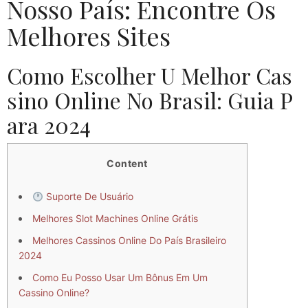
Nosso País: Encontre Os
Melhores Sites
Como Escolher U Melhor Cas
sino Online No Brasil: Guia P
ara 2024
Content
Suporte De Usuário
Melhores Slot Machines Online Grátis
Melhores Cassinos Online Do País Brasileiro
2024
Como Eu Posso Usar Um Bônus Em Um
Cassino Online?