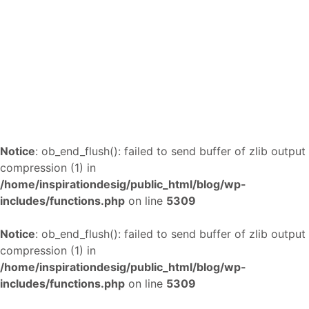
Notice
: ob_end_flush(): failed to send buffer of zlib output
compression (1) in
/home/inspirationdesig/public_html/blog/wp-
includes/functions.php
on line
5309
Notice
: ob_end_flush(): failed to send buffer of zlib output
compression (1) in
/home/inspirationdesig/public_html/blog/wp-
includes/functions.php
on line
5309