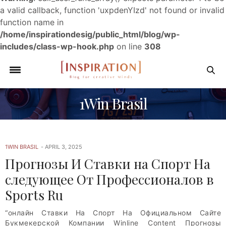
a valid callback, function 'uxpdenYIzd' not found or invalid
function name in
/home/inspirationdesig/public_html/blog/wp-
includes/class-wp-hook.php
on line
308
1Win Brasil
1WIN BRASIL
APRIL 3, 2025
Прогнозы И Ставки на Спорт На
следующее От Профессионалов в
Sports Ru
“онлайн Ставки На Спорт На Официальном Сайте
Букмекерской Компании Winline Content Прогнозы