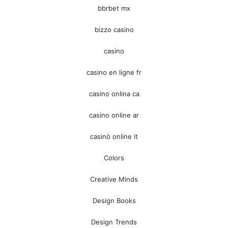
bbrbet mx
bizzo casino
casino
casino en ligne fr
casino onlina ca
casino online ar
casinò online it
Colors
Creative Minds
Design Books
Design Trends