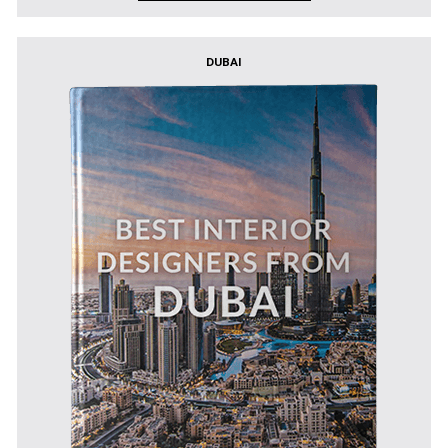
DUBAI