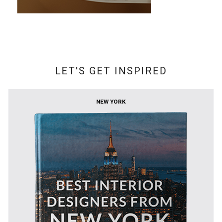
LET'S GET INSPIRED
NEW YORK