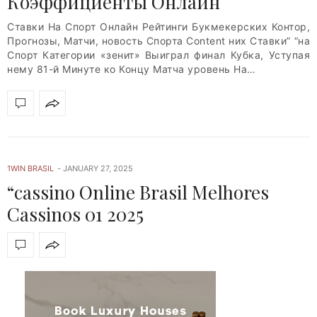
Коэффициенты Онлайн
Ставки На Спорт Онлайн Рейтинги Букмекерских Контор,
Прогнозы, Матчи, новость Спорта Content них Ставки” “на
Спорт Категории «зенит» Выиграл финал Кубка, Уступая
нему 81-й Минуте ко Концу Матча уровень На…
1WIN BRASIL
JANUARY 27, 2025
“cassino Online Brasil Melhores
Cassinos 01 2025