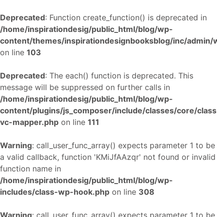
Deprecated
: Function create_function() is deprecated in
/home/inspirationdesig/public_html/blog/wp-
content/themes/inspirationdesignbooksblog/inc/admin
on line
103
Deprecated
: The each() function is deprecated. This
message will be suppressed on further calls in
/home/inspirationdesig/public_html/blog/wp-
content/plugins/js_composer/include/classes/core/class
vc-mapper.php
on line
111
Warning
: call_user_func_array() expects parameter 1 to be
a valid callback, function 'KMiJfAAzqr' not found or invalid
function name in
/home/inspirationdesig/public_html/blog/wp-
includes/class-wp-hook.php
on line
308
Warning
: call_user_func_array() expects parameter 1 to be