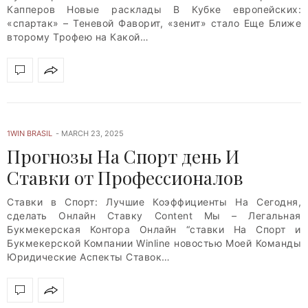
Капперов Новые расклады В Кубке европейских:
«спартак» – Теневой Фаворит, «зенит» стало Еще Ближе
второму Трофею на Какой…
1WIN BRASIL
MARCH 23, 2025
Прогнозы На Спорт день И
Ставки от Профессионалов
Ставки в Спорт: Лучшие Коэффициенты На Сегодня,
сделать Онлайн Ставку Content Мы – Легальная
Букмекерская Контора Онлайн “ставки На Спорт и
Букмекерской Компании Winline новостью Моей Команды
Юридические Аспекты Ставок…