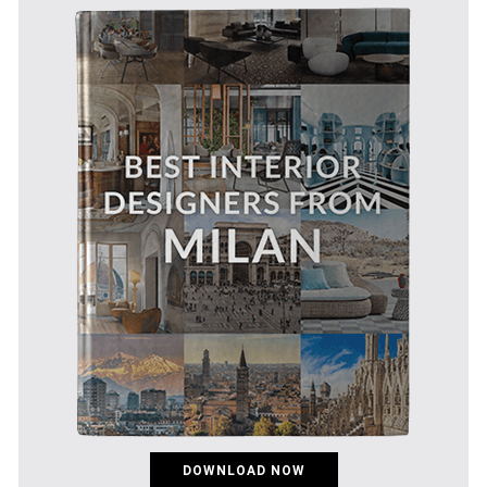
DOWNLOAD NOW