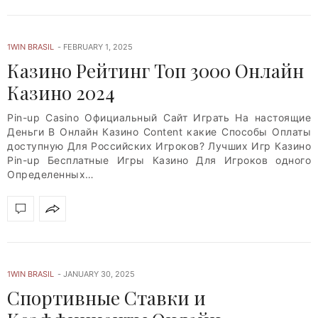
1WIN BRASIL
FEBRUARY 1, 2025
Казино Рейтинг Топ 3000 Онлайн
Казино 2024
Pin-up Casino Официальный Сайт Играть На настоящие
Деньги В Онлайн Казино Content какие Способы Оплаты
доступную Для Российских Игроков? Лучших Игр Казино
Pin-up Бесплатные Игры Казино Для Игроков одного
Определенных…
1WIN BRASIL
JANUARY 30, 2025
Спортивные Ставки и