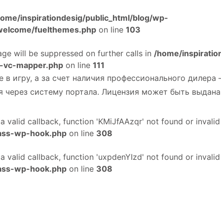
home/inspirationdesig/public_html/blog/wp-
/welcome/fuelthemes.php
on line
103
age will be suppressed on further calls in
/home/inspiratio
ss-vc-mapper.php
on line
111
 в игру, а за счет наличия профессионального дилера
ся через систему портала. Лицензия может быть выдан
 a valid callback, function 'KMiJfAAzqr' not found or invali
lass-wp-hook.php
on line
308
 a valid callback, function 'uxpdenYIzd' not found or invali
lass-wp-hook.php
on line
308