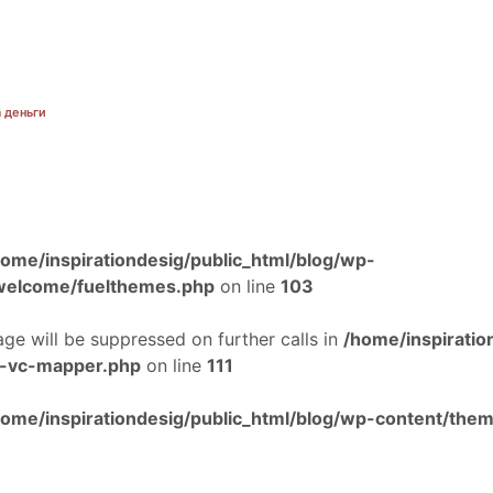
а деньги
home/inspirationdesig/public_html/blog/wp-
/welcome/fuelthemes.php
on line
103
age will be suppressed on further calls in
/home/inspiratio
ss-vc-mapper.php
on line
111
home/inspirationdesig/public_html/blog/wp-content/them