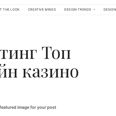
T THE LOOK
CREATIVE MINDS
DESIGN TRENDS
DESIG
тинг Топ
йн казино
 featured image for your post