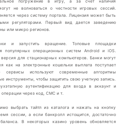
мальное погружение в игру, а за счет наличия
огут не волноваться о честности игровых сессий.
лняется через систему портала. Лицензия может быть
ыми регуляторами. Первый вид дается заведению
аны или микро регионов.
авки и запустить вращение. Топовые площадки
я популярных операционных систем Android и iOS.
версия для стационарных компьютеров. Банки могут
мя как на электронные кошельки выплата поступает
ые сервисы используют современные алгоритмы
е инструменты, чтобы защитить свою учетную запись.
вухэтапную аутентификацию для входа в аккаунт и
операции через код, СМС и т.
имо выбрать тайтл из каталога и нажать на кнопку
емя сессии, а если банкролл истощится, достаточно
 баланса. В некоторых казино уровень обновляется