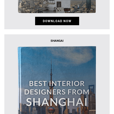
DOWNLOAD NOW
SHANGAI