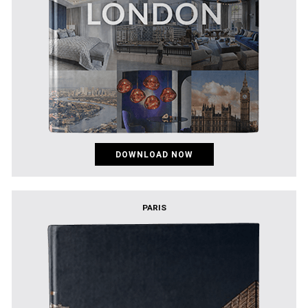
DOWNLOAD NOW
PARIS