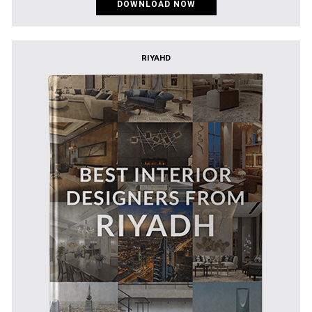
DOWNLOAD NOW
RIYAHD