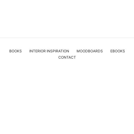
BOOKS
INTERIOR INSPIRATION
MOODBOARDS
EBOOKS
CONTACT