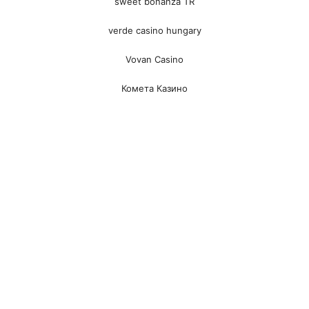
sweet bonanza TR
verde casino hungary
Vovan Casino
Комета Казино