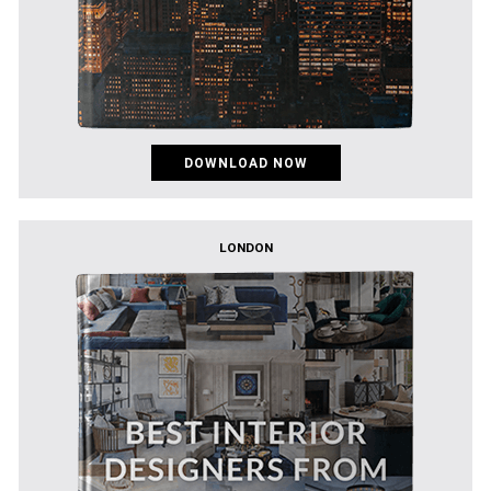
DOWNLOAD NOW
LONDON