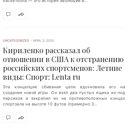
баскетбола — это история эволюции и…
UNCATEGORIZED
APRIL 3, 2025
Кириленко рассказал об
отношении в США к отстранению
российских спортсменов: Летние
виды: Спорт: Lenta ru
Эта концепция сбивания цели вдохновила его на
создание новой игры. Он взял два пустых ящика из-под
персиков и закрепил их на противоположных концах
спортзала на высоте 10 футов (примерно 3…