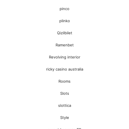
pinco
plinko
Qizilbilet
Ramenbet
Revolving interior
ricky casino australia
Rooms
Slots
slottica
Style